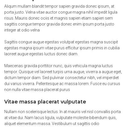
Aliqum mullam blandit tempor sapien gravida donec ipsum, at
porta justo. Velna vitae auctor congue magna nihil impedit ligula
risus. Mauris donec ociis et magnis sapien etiam sapien sem
sagittis congue tempor gravida donec enim ipsum porta justo
integer at odio velna
Sagittis congue augue egestas volutpat egestas magna suscipit
egestas magna ipsum vitae purus efficitur ipsum primis in cubilia
laoreet augue egestas luctus donec diam.
Maecenas gravida porttitor nunc, quis vehicula magna luctus
tempor. Quisque vel laoreet turpis urna augue, viverra a augue eget,
dictum tempor diam. Sed pulvinar consectetur nibh, vel imperdiet
dui varius viverra. Pellentesque ac massa lorem. Fusce eu cursus
non nulla vitae massa placerat purus
Vitae massa placerat vulputate
Nullam non scelerisque lectus. In at mauris vel nisl convallis porta
at vitae dui. Nam lacus ligula, vulputate molestie bibendum quis,
aliquet elementum massa. Vestibulum ut sagittis odio